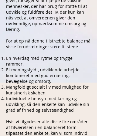
givet, forsøger vi at hjælpe de voksne
mennesker, der har brug for støtte til at
udvikle og fuldføre det liv, der kun kan
nås ved, at omverdenen giver den
nødvendige, opmærksomme omsorg og
læring.
For at op nå denne tilstræbte balance må
visse forudsætninger være til stede.
En hverdag med rytme og trygge
rammer.
Et meningsfyldt, udviklende arbejde
kombineret med god ernæring,
bevægelse og omsorg.
Mangfoldigt socialt liv med mulighed for
kunstnerisk skaben
Individuelle hensyn med læring og
udvikling, så den enkelte kan udvikle sin
grad af frihed og selvstændighed
Hvis vi tilgodeser alle disse fire områder
af tilværelsen i en balanceret form
tilpasset den enkelte, kan vi som individ