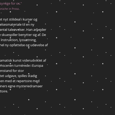
synlige for os."
.
prüche in Prosa
t nyt stilideal i kurser og
elsesmateriale til en ny
antal taleøvelser. Han arbejder
kuespiller benytter sig af. De
 instruktion, lyssætning,
el ny opfattelse og udøvelse af
amatisk kunst viderudviklet af
umscenen turnérede i Europa
enstand for stor
t udgave, spilles stadig
n med et repertoire med
teiners egne mysteriedramaer
oire.