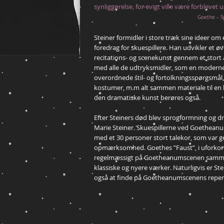
synliggørelse, for evigt ville være forblevet u
Goethe – S
Steiner formidler i store træk sine ideer om e
foredrag for skuespillere. Han udvikler et øv
recitations- og scenekunst gennem et stort 
med alle de udtryksmidler, som en moderne s
overordnede stil- og fortolkningsspørgsmål,
kostumer, m.m alt sammen materiale til en h
den dramatiske kunst berøres også.
Efter Steiners død blev sprogformning og dr
Marie Steiner. Skuespillerne ved Goethean
med et 30 personer stort talekor, som var g
opmærksomhed. Goethes ”Faust”, i uforkorte
regelmæssigt på Goetheanumscenen samme
klassiske og nyere værker. Naturligvis er S
også at finde på Goetheanumscenens repert