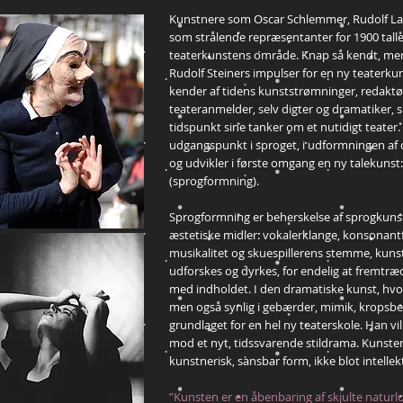
Kunstnere som Oscar Schlemmer, Rudolf La
som strålende repræsentanter for 1900 talle
teaterkunstens område. Knap så kendt, men
Rudolf Steiners impulser for en ny teaterkun
kender af tidens kunststrømninger, redaktør
teateranmelder, selv digter og dramatiker,
tidspunkt sine tanker om et nutidigt teater. 
udgangspunkt i sproget, i udformningen af 
og udvikler i første omgang en ny talekunst
(sprogformning).
Sprogformning er beherskelse af sprogkuns
æstetiske midler: vokalerklange, konsonant
musikalitet og skuespillerens stemme, kunst
udforskes og dyrkes, for endelig at fremtræd
med indholdet. I den dramatiske kunst, hvor
men også synlig i gebærder, mimik, kropsbe
grundlaget for en hel ny teaterskole. Han vi
mod et nyt, tidssvarende stildrama. Kunste
kunstnerisk, sansbar form, ikke blot intellekt
”Kunsten er en åbenbaring af skjulte natur