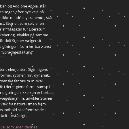
ban og Adolphe Appia, står
ts søgen efter nye veje på
 ikke mindre nyskabende, står
st. Steiner, som selv er en
 af ”Magazin für Literatur”,
 skaber og udvikler på samme
Rudolf Steiner vælger sit
digtningen - som hørbar kunst -
: ”Sprachgestaltung”
tens elementer. Digtningens
former, rytmer, rim, dynamik,
neriske fantasi m.m. skal
e i deres givne form i samspil
 digtningen ikke kun er hørbar,
vægelser m.m. udvikler Steiner
l væk fra naturalismen frem
ns indhold skal fremtræde i
uelt forståeligt.
love, som uden dennes