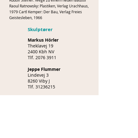
Rudolf Steiner: Wege zu einem neuen Baustil
Raoul Ratnowsky: Plastiken, Verlag Urachhaus,
1979 Cartl Kemper: Der Bau, Verlag Freies
Geistesleben, 1966
Skulptører
Markus Hörler
Theklavej 19
2400 Kbh NV
Tlf.
2076 3911
Jeppe Flummer
Lindevej 3
8260 Viby J
Tlf.
31236215
.